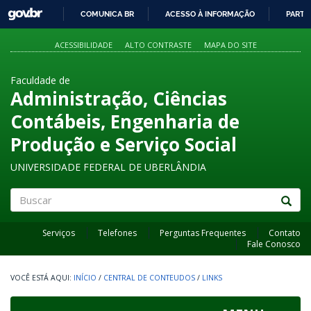
GOVBR
COMUNICA BR
ACESSO À INFORMAÇÃO
PARTI
IR
PARA
ACESSIBILIDADE
ALTO CONTRASTE
MAPA DO SITE
O
CONTEÚDO
Faculdade de
Administração, Ciências
Contábeis, Engenharia de
Produção e Serviço Social
UNIVERSIDADE FEDERAL DE UBERLÂNDIA
Buscar
Serviços
Telefones
Perguntas Frequentes
Contato
Fale Conosco
INÍCIO
/
CENTRAL DE CONTEUDOS
/
LINKS