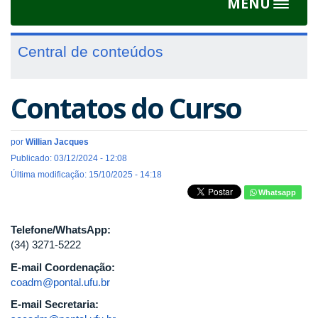
MENU
Toggle
navigat
Central de conteúdos
Contatos do Curso
por
Willian Jacques
Publicado: 03/12/2024 - 12:08
Última modificação: 15/10/2025 - 14:18
Whatsapp
Telefone/WhatsApp:
(34) 3271-5222
E-mail Coordenação:
coadm@pontal.ufu.br
E-mail Secretaria: